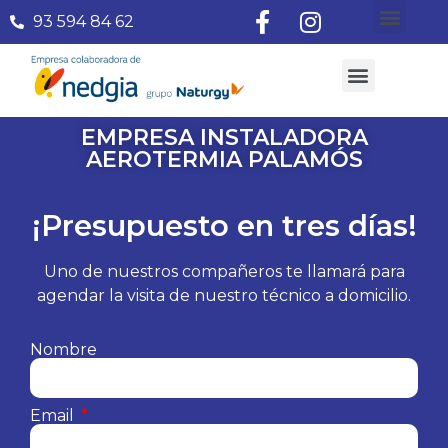
93 594 84 62
¿Quiénes somos?
Aire Acondicionado
Subvenciones Aerotermia 2026
EMPRESA INSTALADORA
AEROTERMIA PALAMÓS
¡Presupuesto en tres días!
Uno de nuestros compañeros te llamará para
agendar la visita de nuestro técnico a domicilio.
Nombre
Email