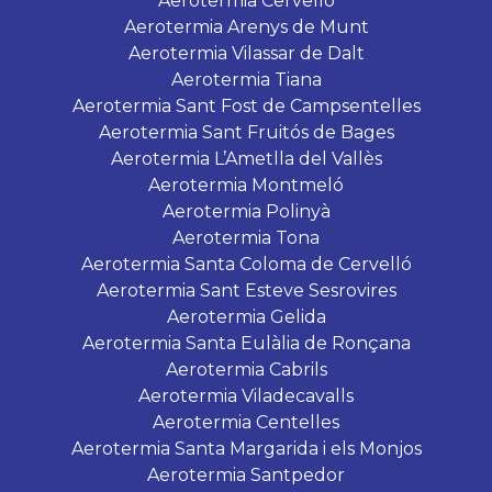
Aerotermia Cervelló
Aerotermia Arenys de Munt
Aerotermia Vilassar de Dalt
Aerotermia Tiana
Aerotermia Sant Fost de Campsentelles
Aerotermia Sant Fruitós de Bages
Aerotermia L’Ametlla del Vallès
Aerotermia Montmeló
Aerotermia Polinyà
Aerotermia Tona
Aerotermia Santa Coloma de Cervelló
Aerotermia Sant Esteve Sesrovires
Aerotermia Gelida
Aerotermia Santa Eulàlia de Ronçana
Aerotermia Cabrils
Aerotermia Viladecavalls
Aerotermia Centelles
Aerotermia Santa Margarida i els Monjos
Aerotermia Santpedor