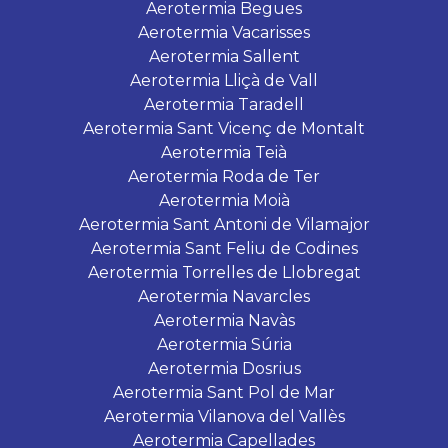
Aerotermia Begues
Aerotermia Vacarisses
Aerotermia Sallent
Aerotermia Lliçà de Vall
Aerotermia Taradell
Aerotermia Sant Vicenç de Montalt
Aerotermia Teià
Aerotermia Roda de Ter
Aerotermia Moià
Aerotermia Sant Antoni de Vilamajor
Aerotermia Sant Feliu de Codines
Aerotermia Torrelles de Llobregat
Aerotermia Navarcles
Aerotermia Navàs
Aerotermia Súria
Aerotermia Dosrius
Aerotermia Sant Pol de Mar
Aerotermia Vilanova del Vallès
Aerotermia Capellades