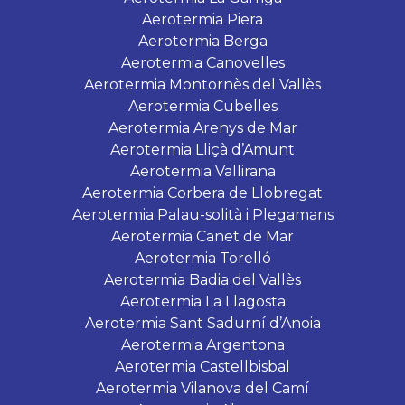
Aerotermia Piera
Aerotermia Berga
Aerotermia Canovelles
Aerotermia Montornès del Vallès
Aerotermia Cubelles
Aerotermia Arenys de Mar
Aerotermia Lliçà d’Amunt
Aerotermia Vallirana
Aerotermia Corbera de Llobregat
Aerotermia Palau-solità i Plegamans
Aerotermia Canet de Mar
Aerotermia Torelló
Aerotermia Badia del Vallès
Aerotermia La Llagosta
Aerotermia Sant Sadurní d’Anoia
Aerotermia Argentona
Aerotermia Castellbisbal
Aerotermia Vilanova del Camí