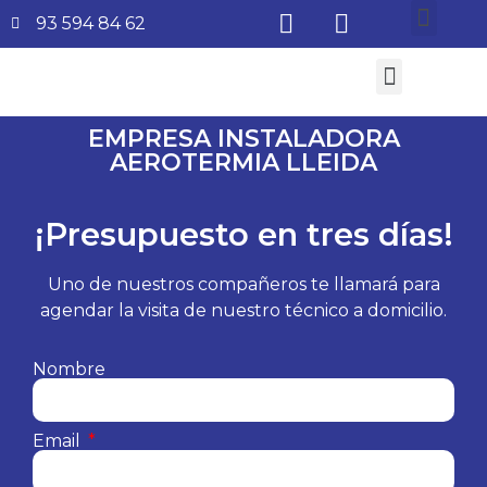
93 594 84 62
¿Quiénes somos?
Aire Acondicionado
Subvenciones Aerotermia 2026
EMPRESA INSTALADORA
AEROTERMIA LLEIDA
¡Presupuesto en tres días!
Uno de nuestros compañeros te llamará para
agendar la visita de nuestro técnico a domicilio.
Nombre
Email