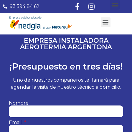
93 594 84 62
¿Quiénes somos?
Aire Acondicionado
Subvenciones Aerotermia 2026
EMPRESA INSTALADORA
AEROTERMIA ARGENTONA
¡Presupuesto en tres días!
Uno de nuestros compañeros te llamará para
agendar la visita de nuestro técnico a domicilio.
Nombre
Email