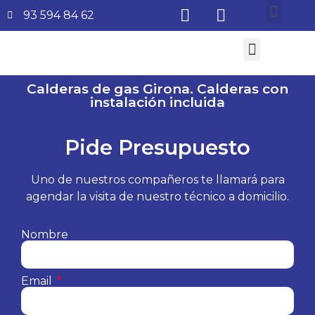
93 594 84 62
¿Quiénes somos?
Aire Acondicionado
Subvenciones Aerotermia 2026
Calderas de gas Girona. Calderas con
instalación incluida
Pide Presupuesto
Uno de nuestros compañeros te llamará para
agendar la visita de nuestro técnico a domicilio.
Nombre
Email