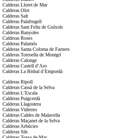
Calderas Lloret de Mar
Calderas Olot
Calderas Salt
Calderas Palafrugell
Calderas Sant Feliu de Guíxols
Calderas Banyoles
Calderas Roses
Calderas Palamós
Calderas Santa Coloma de Farners
Calderas Torroella de Montgrí
Calderas Calonge
Calderas Castell d’Aro
Calderas La Bisbal d’Empordà
Calderas Ripoll
Calderas Cassà de la Selva
Calderas L’Escala
Calderas Puigcerdà
Calderas Llagostera
Calderas Vidreres
Calderas Caldes de Malavella
Calderas Maçanet de la Selva
Calderas Arbúcies
Calderas Sils
Calderas Tossa de Mar