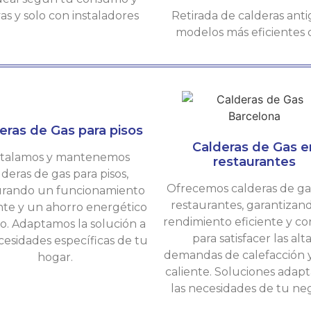
s y solo con instaladores
Retirada de calderas anti
modelos más eficientes
eras de Gas para pisos
Calderas de Gas e
stalamos y mantenemos
restaurantes
lderas de gas para pisos,
Ofrecemos calderas de ga
rando un funcionamiento
restaurantes, garantizan
ente y un ahorro energético
rendimiento eficiente y c
o. Adaptamos la solución a
para satisfacer las alt
cesidades específicas de tu
demandas de calefacción 
hogar.
caliente. Soluciones adapt
las necesidades de tu neg