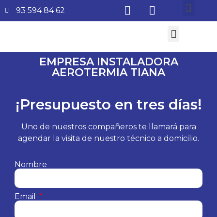
93 594 84 62
¿Quiénes somos?
Aire Acondicionado
Subvenciones Aerotermia 2026
EMPRESA INSTALADORA
AEROTERMIA TIANA
¡Presupuesto en tres días!
Uno de nuestros compañeros te llamará para
agendar la visita de nuestro técnico a domicilio.
Nombre
Email