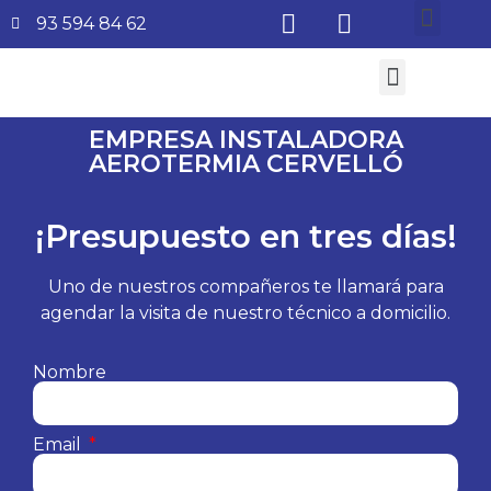
93 594 84 62
¿Quiénes somos?
Aire Acondicionado
Subvenciones Aerotermia 2026
EMPRESA INSTALADORA
AEROTERMIA CERVELLÓ
¡Presupuesto en tres días!
Uno de nuestros compañeros te llamará para
agendar la visita de nuestro técnico a domicilio.
Nombre
Email