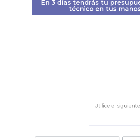
En 3 días tendrás tu presupu
técnico en tus manos
Utilice el siguien