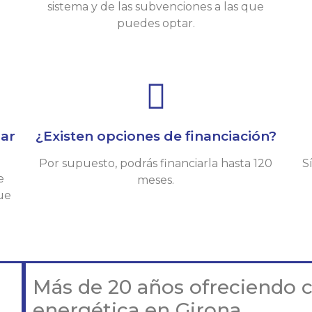
sistema y de las subvenciones a las que
u
puedes optar.
lar
¿Existen opciones de financiación?
Por supuesto, podrás financiarla hasta 120
S
e
meses.
que
n
Más de 20 años ofreciendo co
energética en Girona