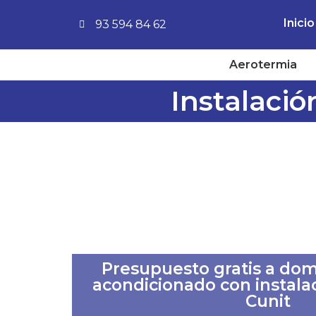
Inicio
93 594 84 62
Aerotermia
Instalació
Presupuesto gratis a domi
acondicionado con instalac
Cunit