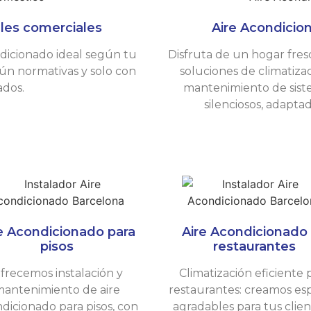
ales comerciales
Aire Acondicion
ndicionado ideal según tu
Disfruta de un hogar fres
ún normativas y solo con
soluciones de climatiza
cados.
mantenimiento de siste
silenciosos, adapta
e Acondicionado para
Aire Acondicionado
pisos
restaurantes
frecemos instalación y
Climatización eficiente 
antenimiento de aire
restaurantes: creamos es
dicionado para pisos, con
agradables para tus clien