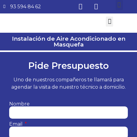
93 594 84 62
¿Quiénes somos?
Aire Acondicionado
Subvenciones Aerotermia 2026
Instalación de Aire Acondicionado en
Masquefa
Pide Presupuesto
Uno de nuestros compañeros te llamará para
agendar la visita de nuestro técnico a domicilio.
Nombre
Email