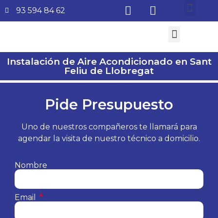
93 594 84 62
¿Quiénes somos?
Aire Acondicionado
Subvenciones Aerotermia 2026
Instalación de Aire Acondicionado en Sant
Feliu de Llobregat
Pide Presupuesto
Uno de nuestros compañeros te llamará para
agendar la visita de nuestro técnico a domicilio.
Nombre
Email