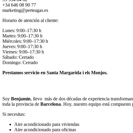
+34 646 08 90 77
marketing@perteagas.es
Horario de atención al cliente:
Lunes: 9:00–17:30 h
Martes: 9:00–17:30 h
Miércoles: 9:00–17:30 h
Jueves: 9:00–17:30 h
Viernes: 9:00–17:30 h
Sábado: Cerrado
Domingo: Cerrado
Prestamos servicio en Santa Margarida i els Monjos.
Llamar
Enviar
Soy
Benjamín
, llevo más de dos décadas de experiencia transforman
toda la provincia de
Barcelona
. Hoy, nuestro equipo está compuesto
Si necesitas:
Aire acondicionado para viviendas
Aire acondicionado para oficinas