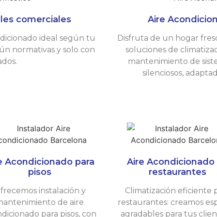
ales comerciales
Aire Acondicion
ndicionado ideal según tu
Disfruta de un hogar fres
ún normativas y solo con
soluciones de climatiza
cados.
mantenimiento de siste
silenciosos, adapta
e Acondicionado para
Aire Acondicionado
pisos
restaurantes
frecemos instalación y
Climatización eficiente 
antenimiento de aire
restaurantes: creamos es
dicionado para pisos, con
agradables para tus clien