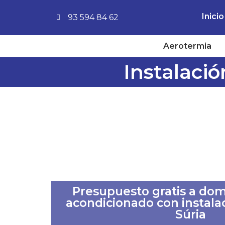
Inicio
93 594 84 62
Aerotermia
Instalaci
Presupuesto gratis a domi
acondicionado con instalac
Súria