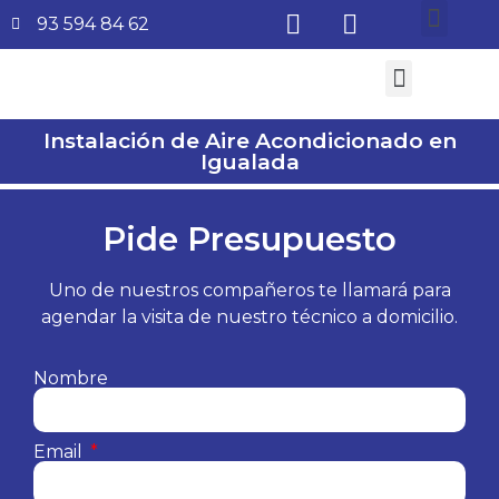
93 594 84 62
¿Quiénes somos?
Aire Acondicionado
Subvenciones Aerotermia 2026
Instalación de Aire Acondicionado en
Igualada
Pide Presupuesto
Uno de nuestros compañeros te llamará para
agendar la visita de nuestro técnico a domicilio.
Nombre
Email