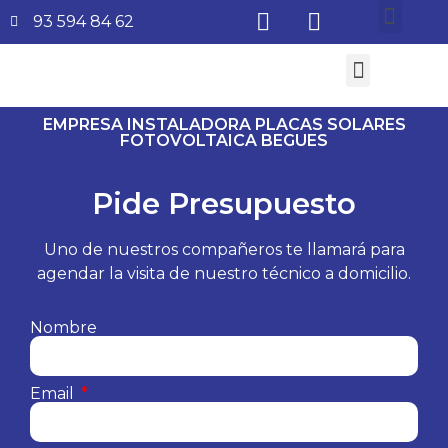
93 594 84 62
¿Quiénes somos?
Aire Acondicionado
Subvenciones Aerotermia 2026
EMPRESA INSTALADORA PLACAS SOLARES
FOTOVOLTAICA BEGUES
Pide Presupuesto
Uno de nuestros compañeros te llamará para
agendar la visita de nuestro técnico a domicilio.
Nombre
Email