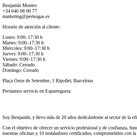
Benjamín Montes
+34 646 08 90 77
marketing@perteagas.es
Horario de atención al cliente:
Lunes: 9:00–17:30 h
Martes: 9:00–17:30 h
Miércoles: 9:00–17:30 h
Jueves: 9:00–17:30 h
Viernes: 9:00–17:30 h
Sábado: Cerrado
Domingo: Cerrado
Plaça Onze de Setembre, 1 Ripollet, Barcelona
Prestamos servicio en Esparreguera
Llamar
Enviar
Soy Benjamín, y llevo más de 20 años dedicándome al sector de la efic
Con el objetivo de ofrecer un servicio profesional y de confianza, f
nuestras oficinas y 10 instaladores certificados, comprometidos con la 