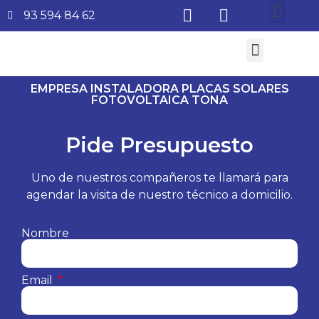
93 594 84 62
¿Quiénes somos?
Aire Acondicionado
Subvenciones Aerotermia 2026
EMPRESA INSTALADORA PLACAS SOLARES
FOTOVOLTAICA TONA
Pide Presupuesto
Uno de nuestros compañeros te llamará para
agendar la visita de nuestro técnico a domicilio.
Nombre
Email