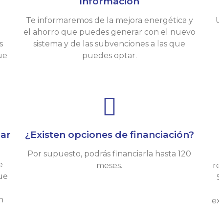
Información
Te informaremos de la mejora energética y
el ahorro que puedes generar con el nuevo
s
sistema y de las subvenciones a las que
ue
puedes optar.
lar
¿Existen opciones de financiación?
Por supuesto, podrás financiarla hasta 120
e
meses.
r
que
n
e