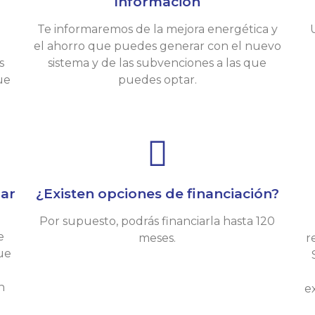
Información
Te informaremos de la mejora energética y
el ahorro que puedes generar con el nuevo
s
sistema y de las subvenciones a las que
ue
puedes optar.
lar
¿Existen opciones de financiación?
Por supuesto, podrás financiarla hasta 120
e
meses.
r
que
n
e