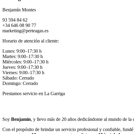
Benjamín Montes
93 594 84 62
+34 646 08 90 77
marketing@perteagas.es
Horario de atención al cliente:
Lunes: 9:00–17:30 h
Martes: 9:00–17:30 h
Miércoles: 9:00–17:30 h
Jueves: 9:00–17:30 h
Viernes: 9:00–17:30 h
Sábado: Cerrado
Domingo: Cerrado
Prestamos servicio en La Garriga
Llamar
Enviar
Soy
Benjamín
, y llevo más de 20 años dedicándome al mundo de la c
Con el propósito de brindar un servicio profesional y confiable, fundé