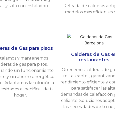
s y solo con instaladores
Retirada de calderas anti
modelos más eficientes
eras de Gas para pisos
Calderas de Gas e
stalamos y mantenemos
restaurantes
lderas de gas para pisos,
Ofrecemos calderas de ga
rando un funcionamiento
restaurantes, garantizan
ente y un ahorro energético
rendimiento eficiente y c
o. Adaptamos la solución a
para satisfacer las alt
cesidades específicas de tu
demandas de calefacción 
hogar.
caliente. Soluciones adapt
las necesidades de tu neg