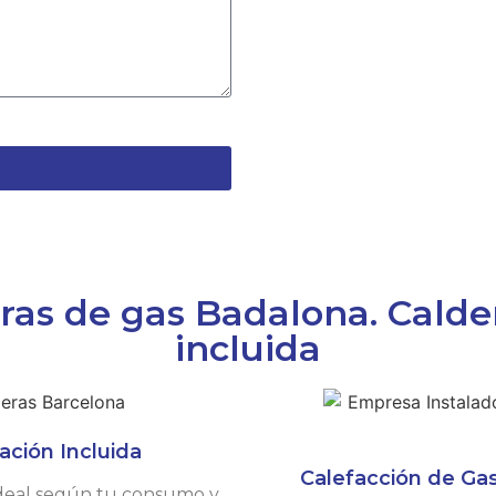
as de gas Badalona. Calder
incluida
ación Incluida
Calefacción de Gas
 ideal según tu consumo y