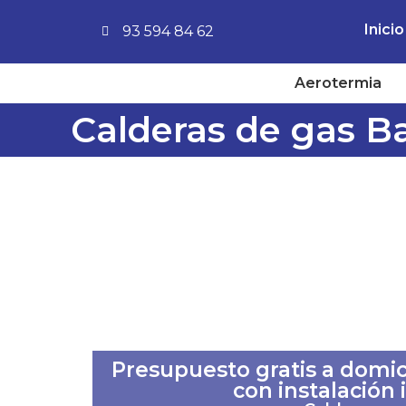
Inicio
93 594 84 62
Aerotermia
Calderas de gas Ba
Presupuesto gratis a domici
con instalación