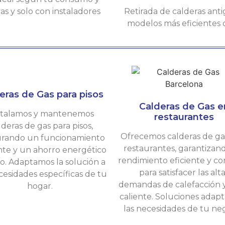
s y solo con instaladores
Retirada de calderas anti
modelos más eficientes
eras de Gas para pisos
Calderas de Gas e
stalamos y mantenemos
restaurantes
lderas de gas para pisos,
Ofrecemos calderas de ga
rando un funcionamiento
restaurantes, garantizan
ente y un ahorro energético
rendimiento eficiente y c
o. Adaptamos la solución a
para satisfacer las alt
cesidades específicas de tu
demandas de calefacción 
hogar.
caliente. Soluciones adapt
las necesidades de tu neg