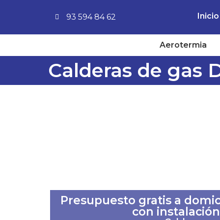
Inicio
93 594 84 62
Aerotermia
Calderas de gas D
Presupuesto gratis a domici
con instalación