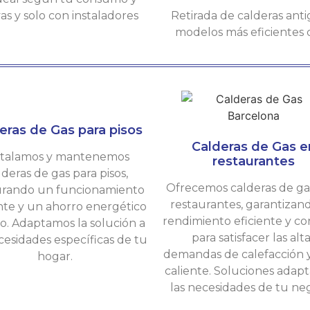
s y solo con instaladores
Retirada de calderas anti
modelos más eficientes
eras de Gas para pisos
Calderas de Gas e
stalamos y mantenemos
restaurantes
lderas de gas para pisos,
Ofrecemos calderas de ga
rando un funcionamiento
restaurantes, garantizan
ente y un ahorro energético
rendimiento eficiente y c
o. Adaptamos la solución a
para satisfacer las alt
cesidades específicas de tu
demandas de calefacción 
hogar.
caliente. Soluciones adapt
las necesidades de tu neg