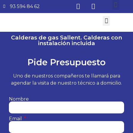
93 594 84 62
¿Quiénes somos?
Aire Acondicionado
Subvenciones Aerotermia 2026
Calderas de gas Sallent. Calderas con
instalación incluida
Pide Presupuesto
Uno de nuestros compañeros te llamará para
agendar la visita de nuestro técnico a domicilio.
Nombre
Email