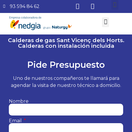
93 594 84 62
¿Quiénes somos?
Aire Acondicionado
Subvenciones Aerotermia 2026
Calderas de gas Sant Vicenç dels Horts.
Calderas con instalación incluida
Pide Presupuesto
Uno de nuestros compañeros te llamará para
agendar la visita de nuestro técnico a domicilio.
Nombre
Email