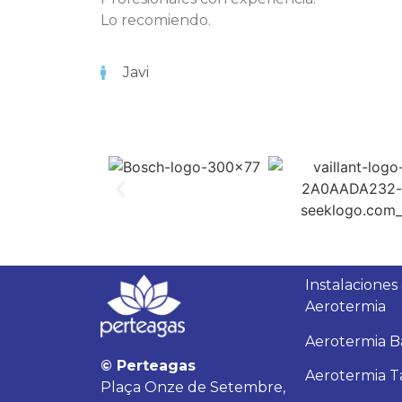
Lo recomiendo.
Javi
Instalaciones
Aerotermia
Aerotermia B
© Perteagas
Aerotermia T
Plaça Onze de Setembre,