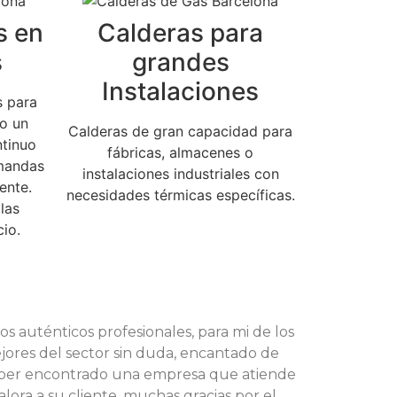
s en
Calderas para
s
grandes
Instalaciones
s para
do un
Calderas de gran capacidad para
ntinuo
fábricas, almacenes o
emandas
instalaciones industriales con
ente.
necesidades térmicas específicas.
las
io.
s auténticos profesionales, para mi de los
jores del sector sin duda, encantado de
ber encontrado una empresa que atiende
alora a su cliente, muchas gracias por el