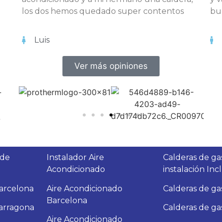
los dos hemos quedado super contentos
bue
Luis
Ver más opiniones
 de
Instalador Aire
Calderas de ga
Acondicionado
instalación Inc
arcelona
Aire Acondicionado
Calderas
de ga
Barcelona
arragona
Calderas
de ga
Aire Acondicionado