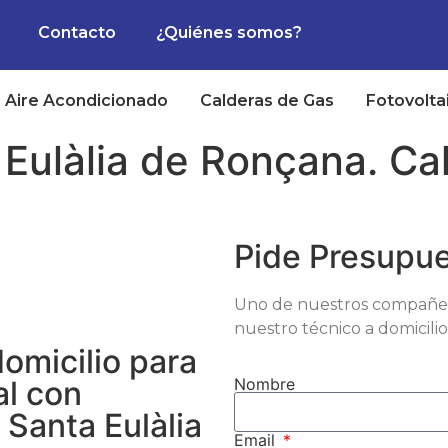
Contacto
¿Quiénes somos?
Aire Acondicionado
Calderas de Gas
Fotovolta
Eulàlia de Ronçana. Cal
Pide Presupu
Uno de nuestros compañeros
nuestro técnico a domicilio
omicilio para
Nombre
al con
 Santa Eulàlia
Email