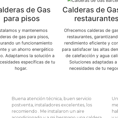
alderas de Gas
Calderas de Ga
para pisos
restaurante
nstalamos y mantenemos
Ofrecemos calderas de ga
lderas de gas para pisos,
restaurantes, garantizan
urando un funcionamiento
rendimiento eficiente y co
ente y un ahorro energético
para satisfacer las altas d
o. Adaptamos la solución a
de calefacción y agua cali
ecesidades específicas de tu
Soluciones adaptadas a 
hogar.
necesidades de tu negoc
Buena atención técnica, buen servicio
Uno
postventa, instaladores excelentes, los
me
recomiendo . Me instalaron un aire
ha
acondicionado y a mi hermano una caldera,
y v