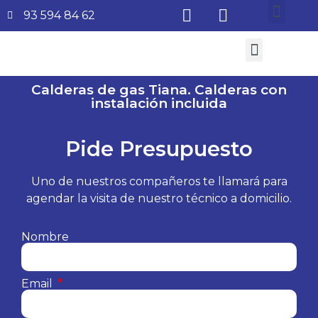
93 594 84 62
¿Quiénes somos?
Aire Acondicionado
Subvenciones Aerotermia 2026
Calderas de gas Tiana. Calderas con
instalación incluida
Pide Presupuesto
Uno de nuestros compañeros te llamará para
agendar la visita de nuestro técnico a domicilio.
Nombre
Email